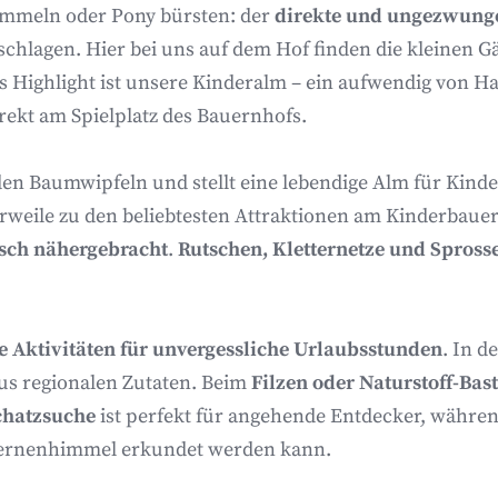
sammeln oder Pony bürsten: der
direkte und ungezwunge
hlagen. Hier bei uns auf dem Hof finden die kleinen Gä
 Highlight ist unsere Kinderalm – ein aufwendig von Han
rekt am Spielplatz des Bauernhofs.
den Baumwipfeln und stellt eine lebendige Alm für Kinde
lerweile zu den beliebtesten Attraktionen am Kinderbaue
isch nähergebracht
.
Rutschen, Kletternetze und Spros
 Aktivitäten für unvergessliche Urlaubsstunden
. In d
aus regionalen Zutaten. Beim
Filzen oder Naturstoff-Bas
chatzsuche
ist perfekt für angehende Entdecker, währen
ternenhimmel erkundet werden kann.